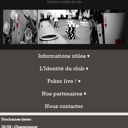
Informations utiles
Informations utiles ▾
L'Identité du club
L'Identité du club ▾
Poker live !
Poker live ! ▾
Nos partenaires
Nos partenaires ▾
Nous contacter
Nous contacter
Prochaines dates :
02/09 : Championnat